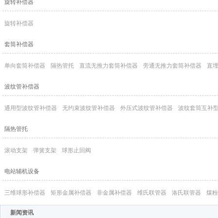
旋转补偿器
旋转补偿器
套筒补偿器
单向套筒补偿器
隔热管托
直流无推力套筒补偿器
旁通无推力套筒补偿器
直
波纹管补偿器
通用型波纹管补偿器
无约束波纹管补偿器
外压式波纹管补偿器
波纹套筒互补
隔热管托
滚动支架
弹簧支架
球形止回阀
电站辅机设备
三维球形补偿器
矩形金属补偿器
非金属补偿器
维氏联管器
洛氏联管器
煤粉
新闻资讯