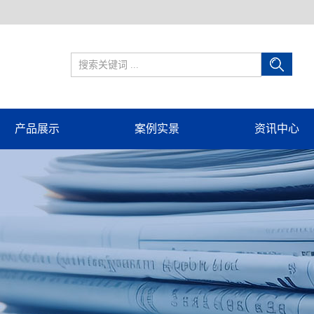
产品展示
案例实景
资讯中心
球形补偿器
案例实景
公司新闻
旋转补偿器
行业新闻
套筒补偿器
技术知识
波纹管补偿器
隔热管托
电站辅机设备