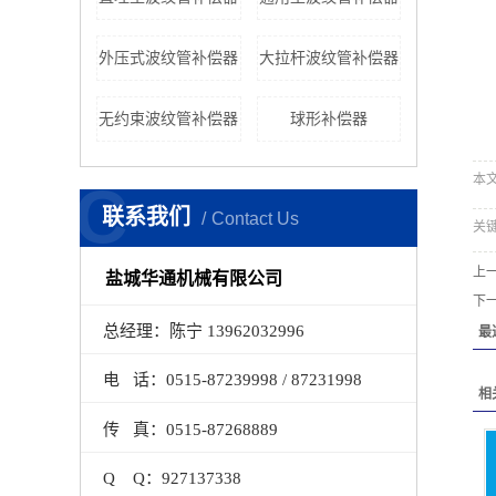
外压式波纹管补偿器
大拉杆波纹管补偿器
无约束波纹管补偿器
球形补偿器
本文网
C
联系我们
Contact Us
关
上
盐城华通机械有限公司
下
总经理：陈宁 13962032996
最
电 话：0515-87239998 / 87231998
相
传 真：0515-87268889
Q Q：927137338