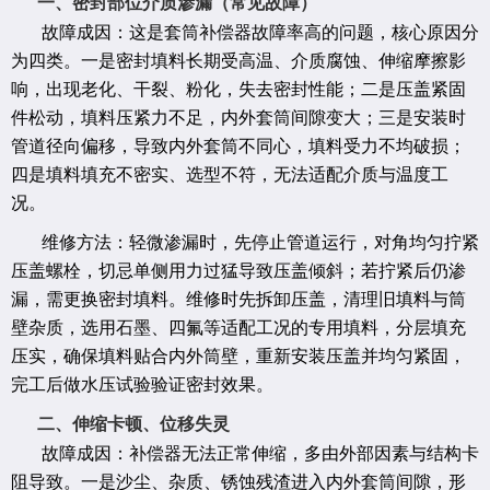
一、密封部位介质渗漏（常见故障）
故障成因：这是套筒补偿器故障率高的问题，核心原因分
为四类。一是密封填料长期受高温、介质腐蚀、伸缩摩擦影
响，出现老化、干裂、粉化，失去密封性能；二是压盖紧固
件松动，填料压紧力不足，内外套筒间隙变大；三是安装时
管道径向偏移，导致内外套筒不同心，填料受力不均破损；
四是填料填充不密实、选型不符，无法适配介质与温度工
况。
维修方法：轻微渗漏时，先停止管道运行，对角均匀拧紧
压盖螺栓，切忌单侧用力过猛导致压盖倾斜；若拧紧后仍渗
漏，需更换密封填料。维修时先拆卸压盖，清理旧填料与筒
壁杂质，选用石墨、四氟等适配工况的专用填料，分层填充
压实，确保填料贴合内外筒壁，重新安装压盖并均匀紧固，
完工后做水压试验验证密封效果。
二、伸缩卡顿、位移失灵
故障成因：补偿器无法正常伸缩，多由外部因素与结构卡
阻导致。一是沙尘、杂质、锈蚀残渣进入内外套筒间隙，形