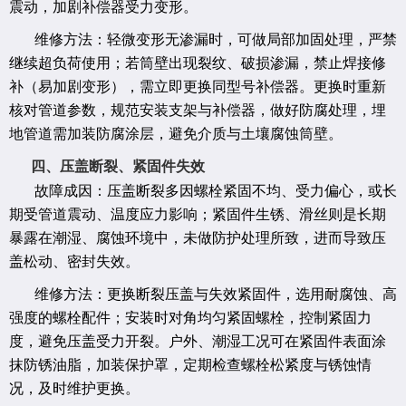
震动，加剧补偿器受力变形。
维修方法：轻微变形无渗漏时，可做局部加固处理，严禁
继续超负荷使用；若筒壁出现裂纹、破损渗漏，禁止焊接修
补（易加剧变形），需立即更换同型号补偿器。更换时重新
核对管道参数，规范安装支架与补偿器，做好防腐处理，埋
地管道需加装防腐涂层，避免介质与土壤腐蚀筒壁。
四、压盖断裂、紧固件失效
故障成因：压盖断裂多因螺栓紧固不均、受力偏心，或长
期受管道震动、温度应力影响；紧固件生锈、滑丝则是长期
暴露在潮湿、腐蚀环境中，未做防护处理所致，进而导致压
盖松动、密封失效。
维修方法：更换断裂压盖与失效紧固件，选用耐腐蚀、高
强度的螺栓配件；安装时对角均匀紧固螺栓，控制紧固力
度，避免压盖受力开裂。户外、潮湿工况可在紧固件表面涂
抹防锈油脂，加装保护罩，定期检查螺栓松紧度与锈蚀情
况，及时维护更换。