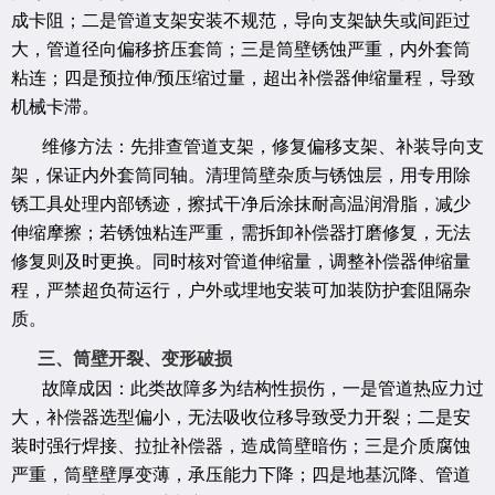
成卡阻；二是管道支架安装不规范，导向支架缺失或间距过
大，管道径向偏移挤压套筒；三是筒壁锈蚀严重，内外套筒
粘连；四是预拉伸/预压缩过量，超出补偿器伸缩量程，导致
机械卡滞。
维修方法：先排查管道支架，修复偏移支架、补装导向支
架，保证内外套筒同轴。清理筒壁杂质与锈蚀层，用专用除
锈工具处理内部锈迹，擦拭干净后涂抹耐高温润滑脂，减少
伸缩摩擦；若锈蚀粘连严重，需拆卸补偿器打磨修复，无法
修复则及时更换。同时核对管道伸缩量，调整补偿器伸缩量
程，严禁超负荷运行，户外或埋地安装可加装防护套阻隔杂
质。
三、筒壁开裂、变形破损
故障成因：此类故障多为结构性损伤，一是管道热应力过
大，补偿器选型偏小，无法吸收位移导致受力开裂；二是安
装时强行焊接、拉扯补偿器，造成筒壁暗伤；三是介质腐蚀
严重，筒壁壁厚变薄，承压能力下降；四是地基沉降、管道