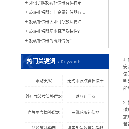
如何了解旋转补偿器有多种布...
旋转补偿器：非金属补偿器有...
旋转补偿器该如何存放及要注...
旋转补偿器基本原理及特性?
旋转补偿器的密封情况?
K
1
热门关键词
Keywords
安
偿
滚动支架
无约束波纹管补偿器
明
能
外压式波纹管补偿器
球形止回阀
2
球
直埋型套筒补偿器
三维球形补偿器
施
管
波纹管补偿器
通用型波纹管补偿器