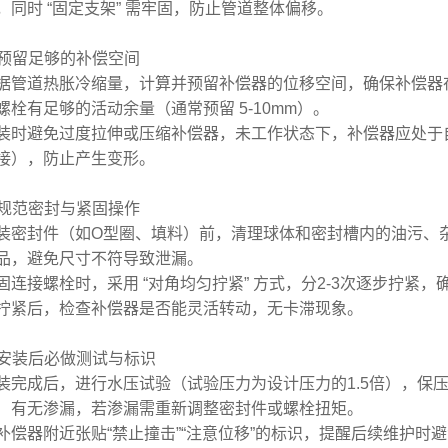
，同时 “固定支架” 需牢固，防止管道整体偏移。
. 预留足够的补偿空间
据管道热胀冷缩量，计算并预留补偿器的位移空间，确保补偿器
螺栓有足够的活动余量（通常预留 5-10mm）。
装时避免过度拉伸或压缩补偿器，未工作状态下，补偿器应处于
接），防止产生变形。
. 规范密封与紧固操作
装密封件（如O型圈、填料）前，清理球体和密封槽内的油污、
品，避免尺寸不符导致泄漏。
固连接螺栓时，采用 “对角均匀拧紧” 方式，分2-3次逐步拧
拧紧后，检查补偿器是否能灵活转动，无卡滞现象。
. 安装后必做测试与标识
装完成后，进行水压试验（试验压力为设计压力的1.5倍），保
）有无渗漏，若渗漏需重新调整密封件或螺栓扭矩。
补偿器附近张贴“禁止撞击”“注意位移”的标识，提醒后续维护