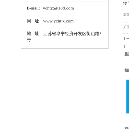
便
E-mail：ychtjx@188.com
本文网
网 址：www.ychtjx.com
关
地 址：江苏省阜宁经济开发区衡山路3
上
号
下
最
相