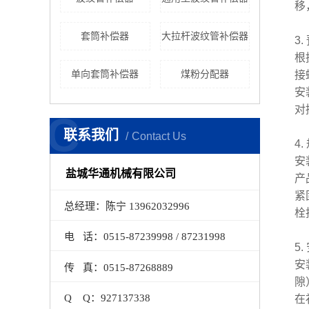
移
套筒补偿器
大拉杆波纹管补偿器
3
根
单向套筒补偿器
煤粉分配器
接
安
对
C
联系我们
Contact Us
4
安
盐城华通机械有限公司
产
紧
总经理：陈宁 13962032996
栓
电 话：0515-87239998 / 87231998
5
安
传 真：0515-87268889
隙
Q Q：927137338
在