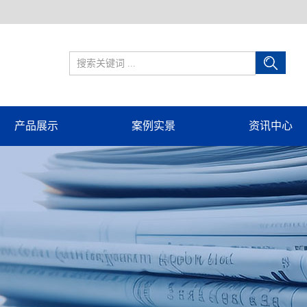
产品展示
案例实景
资讯中心
球形补偿器
案例实景
公司新闻
旋转补偿器
行业新闻
套筒补偿器
技术知识
波纹管补偿器
隔热管托
电站辅机设备