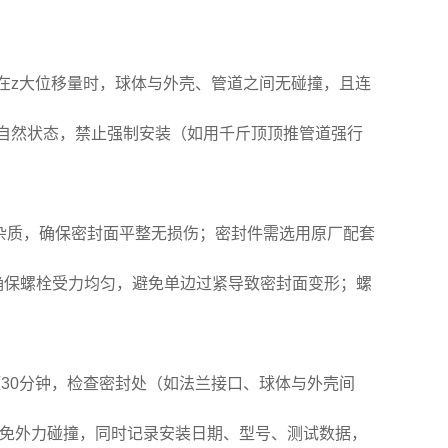
在z大位移量时，球体与外壳、管道之间无碰撞，且连
自然状态，禁止强制安装（如用千斤顶顶推管道强行
杂质，确保密封面平整无损伤；密封件需选用原厂配套
紧，确保螺栓受力均匀，避免单边过紧导致密封面变形；螺
压30分钟，检查密封处（如法兰接口、球体与外壳间
时避免外力碰撞，同时记录安装日期、型号、测试数据，