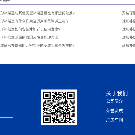
关新闻：
球形补偿器与其他类型补偿器相比有哪些优缺点?
安装球
球形补偿器有什么作用及适用哪些管道工况 ?
球形补
球形补偿器如何安装才能延长使用寿命?
球形补
球形补偿器泄漏的原因及快速处理方法
球形补
安装球形补偿器时，密封件的安装步骤是怎样的？
球形补
关于我们
公司简介
荣誉资质
厂房车间