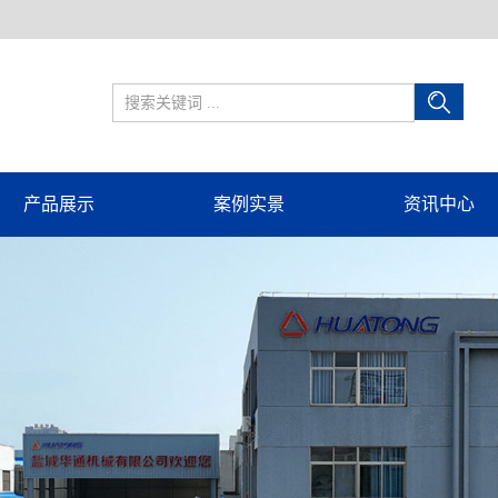
产品展示
案例实景
资讯中心
巴彦淖尔球形补偿器
案例实景
公司新闻
巴彦淖尔旋转补偿器
行业新闻
巴彦淖尔套筒补偿器
技术知识
巴彦淖尔波纹管补偿器
巴彦淖尔隔热管托
巴彦淖尔电站辅机设备