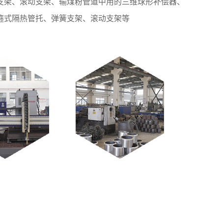
支架、滚动支架、输煤粉管道中用的三维球形补偿器、
箍式隔热管托、弹簧支架、滚动支架等